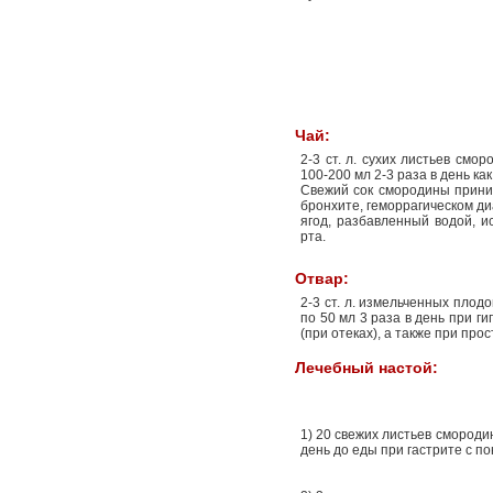
Чай:
2-3 ст. л. сухих листьев см
100-200 мл 2-3 раза в день к
Свежий сок смородины приним
бронхите, геморрагическом ди
ягод, разбавленный водой, и
рта.
Отвар:
2-3 ст. л. измельченных плод
по 50 мл 3 раза в день при ги
(при отеках), а также при про
Лечебный настой:
1) 20 свежих листьев смороди
день до еды при гастрите с п