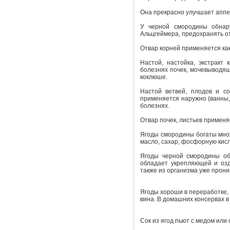
Она прекрасно улучшает аппе
У черной смородины обнару
Альцгеймера, предохранять от
Отвар корней применяется ка
Настой, настойка, экстракт 
болезнях почек, мочевыводящ
коклюше.
Настой ветвей, плодов и со
применяется наружно (ванны, 
болезнях.
Отвар почек, листьев применя
Ягоды смородины богаты множ
масло, сахар, фосфорную кисл
Ягоды черной смородины об
обладает укрепляющей и озд
также из организма уже прони
Ягоды хороши в переработке, 
вина. В домашних консервах 
Сок из ягод пьют с медом или