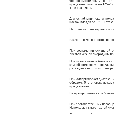
черной смородины. Для этой ц
процеженном виде по 1/2—1 ст
4—5 раз в день.
Для ослабления кашля полезн
настой плодов по 1/2—1 стакан
Настоем листьев черной смор
В качестве мочегонного средс
При воспалении слизистой об
листьев черной смородины пр
При мочекаменной болезни с 
камней, полезно употреблять 
раза в день настой листьев ра
При аллергическом диатезе н
образом: 5 столовых ложек 
процеживают.
Внутрь при таком же заболева
При злокачественных новообр
Используют также настой лист