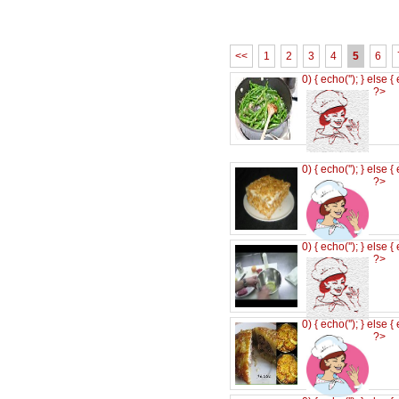
<<
1
2
3
4
5
6
0) { echo('
'); } else {
?>
0) { echo('
'); } else {
?>
0) { echo('
'); } else {
?>
0) { echo('
'); } else {
?>