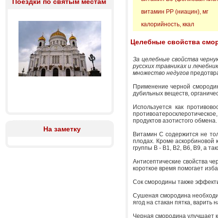
Поездки по святым местам
витамин РР (ниацин), мг
калорийность, ккал
Целебные свойства смо
За целебные свойства черну
русских травниках и лечебни
множество недугов
предотвр
Применение черной смородины
дубильных веществ, органичес
Используется как противово
противоатеросклеротическо
продуктов азотистого обмена.
На заметку
Витамин С содержится не тольк
плодах. Кроме аскорбиновой к
группы В - В1, В2, В6, В9, а т
Антисептические свойства чер
короткое время помогает изба
Сок смородины также эффекти
Сушеная смородина необходим
ягод на стакан пятка, варить 
Черная смородина улучшает к