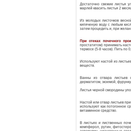
Достаточно свежие листья ул
марлей квасить листья 2 меся
Из молодых листочков весно
кипяченую воду с любым кисл
затем процедить и, при желан
При отеках почечного про
простатитом) принимать насто
термосе (5-8 часов). Пить по 
Используют настой из листьев
веществ.
Ванны из отвара листьев 
дерматитом, экземой, фурунк
Листья черной смородины упо
Настой или отвар листьев при
используют как потогонное ср
витаминное средство.
В листьях и лиственных почк
кемпферол, рутин, фитостеро