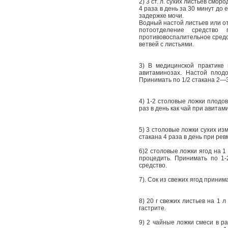
2) 3 ст. л. сухих листьев смо
4 раза в день за 30 минут до 
задержке мочи.
Водный настой листьев или о
потоотделение средство
противовоспалительное средст
ветвей с листьями.
3) В медицинской практике
авитаминозах. Настой плод
Принимать по 1/2 стакана 2—3
4) 1-2 столовые ложки плодов
раз в день как чай при авитам
5) 3 столовые ложки сухих изм
стакана 4 раза в день при ре
6)2 столовые ложки ягод на 1 
процедить. Принимать по 1-
средство.
7). Сок из свежих ягод принима
8) 20 г свежих листьев на 1 
гастрите.
9) 2 чайные ложки смеси в р