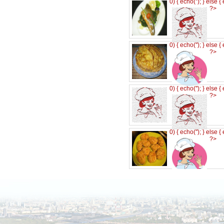
0) { echo('
'); } else {
?>
0) { echo('
'); } else {
?>
0) { echo('
'); } else {
?>
0) { echo('
'); } else {
?>