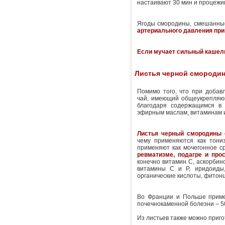
настаивают 30 мин и процежив
Ягоды смородины, смешанные
артериального давления при
Если мучает сильный кашел
Листья черной смороди
Помимо того, что при добав
чай, имеющий общеукрепляю
благодаря содержащимся в 
эфирным маслам, витаминам 
Листья черный смородины 
чему применяются как тони
применяют как мочегонное с
ревматизме, подагре и про
конечно витамин С, аскорбин
витамины С и Р, иридоиды,
органические кислоты, фитон
Во Франции и Польше примен
почечнокаменной болезни – 50
Из листьев также можно приго