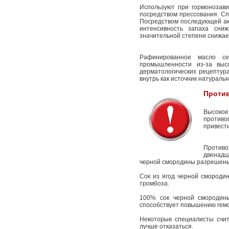
Используют при гормонозави
посредством прессования. Сп
Посредством последующей ак
интенсивность запаха сни
значительной степени снижае
Рафинированное масло се
промышленности из-за выс
дерматологических рецептур
внутрь как источник натураль
Против
Высокое
противо
привест
Противо
двенадца
черной смородины разрешены 
Сок из ягод черной смородин
тромбоза.
100% сок черной смородины
способствует повышению гемо
Некоторые специалисты счит
лучше отказаться.