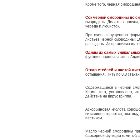
Кроме того, черная смородина
Сок черной смородины до си
смородины. Делать ванночки, 
череда и любисток.
При очень запущенных форма
листьев черной смородины: 10
раз в день. Из организма выв
Одним из самых уникальных
функции надпочечников, Адди
Отвар стеблей и настой лис
остывания. Пить по 0,3 стакан
Содержащиеся в черной смо
Кроме того, установлено, ч
действие на вирус гриппа.
Аскорбиновая кислота хорошо
витаминов теряется, поэтому
пестиком.
Масло чёрной смородины при
барьерной функции кожи, об