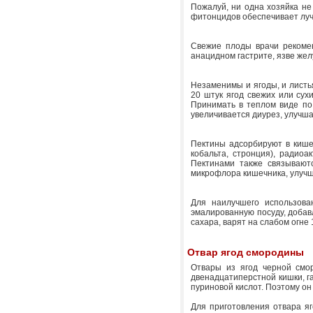
Пожалуй, ни одна хозяйка не
фитонцидов обеспечивает луч
Свежие плоды врачи рекомен
анацидном гастрите, язве жел
Незаменимы и ягоды, и лист
20 штук ягод свежих или сухи
Принимать в теплом виде по
увеличивается диурез, улучш
Пектины адсорбируют в кише
кобальта, стронция), радиоа
Пектинами также связываютс
микрофлора кишечника, улуч
Для наилучшего использова
эмалированную посуду, добавл
сахара, варят на слабом огне
Отвар ягод смородины
Отвары из ягод черной смор
двенадцатиперстной кишки, г
пуриновой кислот. Поэтому он
Для приготовления отвара яг