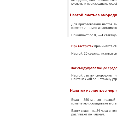
асперулин, цианогенные сое
кислоты и производные: кофей
Настой листьев смород
Для приготовления настоя ли
кипятят 2—3 мин и настаиваю
Принимают по 0,5—1 стакану 4
При гастритах
принимайте ст
Настой: 20 свежих листиков с
Как общеукрепляющее средс
Настой: листья смородины, ли
Пейте как чай по 1 стакану ут
Напиток из листьев чер
Вода – 350 мл, сок ягодный 
измельчают, складывают в сте
Банку ставят на 24 часа в те
разливают по чашкам.