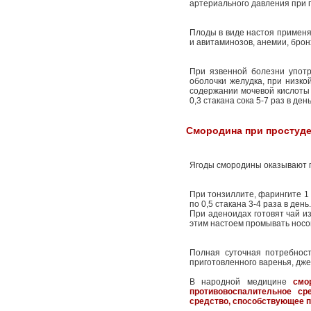
артериального давления при 
Плоды в виде настоя применяю
и авитаминозов, анемии, брон
При язвенной болезни употр
оболочки желудка, при низко
содержании мочевой кислоты 
0,3 стакана сока 5-7 раз в ден
Смородина при простуд
Ягоды смородины оказывают 
При тонзиллите, фарингите 1 
по 0,5 стакана 3-4 раза в день.
При аденоидах готовят чай из
этим настоем промывать носогл
Полная суточная потребност
приготовленного варенья, дж
В народной медицине
смо
противовоспалительное ср
средство, способствующее 