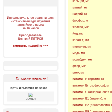
кальций, мг
магний, мг
натрий, мг
Интеллектуальное реалити-шоу,
фосфор, мг
интенсивный курс изучения
английского языка
железо, мкг
за 16 часов
йод, мкг
Преподаватель:
Дмитрий ПЕТРОВ
кобальт, мкг
смотреть подробно >>>
марганец, мкг
медь, мкг
молибден, мкг
фтор, мкг
цинк, мкг
Сладкие подарки!
витамин B-каротин, мг
витамин Е(токоферол), мг
Торты и выпечка на заказ
витамин С (аскорбиновая ки
городок
витамин В1 (тиамин), мг
витамин В2 (рибофлавин), 
витамин В9 (фолиевая кисло