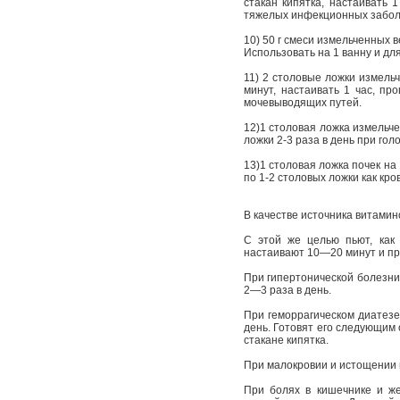
стакан кипятка, настаивать
тяжелых инфекционных заболе
10) 50 г смеси измельченных ве
Использовать на 1 ванну и дл
11) 2 столовые ложки измельч
минут, настаивать 1 час, пр
мочевыводящих путей.
12)1 столовая ложка измельче
ложки 2-3 раза в день при гол
13)1 столовая ложка почек на 
по 1-2 столовых ложки как кр
В качестве источника витами
С этой же целью пьют, как 
настаивают 10—20 минут и пр
При гипертонической болезни
2—3 раза в день.
При геморрагическом диатезе
день. Готовят его следующим 
стакане кипятка.
При малокровии и истощении н
При болях в кишечнике и жел