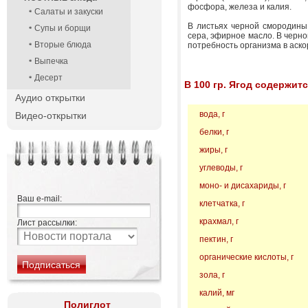
фосфора, железа и калия.
Салаты и закуски
В листьях черной смородины 
Супы и борщи
сера, эфирное масло. В черно
Вторые блюда
потребность организма в аско
Выпечка
Десерт
В 100 гр. Ягод содержитс
Аудио открытки
вода, г
Видео-открытки
белки, г
жиры, г
углеводы, г
моно- и дисахариды, г
Ваш e-mail:
клетчатка, г
крахмал, г
Лист рассылки:
пектин, г
органические кислоты, г
зола, г
калий, мг
Полиглот