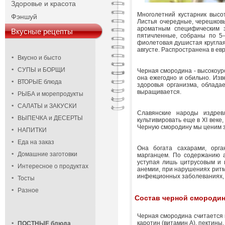
Здоровье и красота
Многолетний кустарник высо
Фэншуй
Листья очередные, черешковы
ароматным специфическим з
Вкусные рецепты
пятичленные, собраны по 5
фиолетовая душистая круглая
августе. Распространена в ев
Вкусно и бысто
СУПЫ и БОРЩИ
Черная смородина - высокоур
она ежегодно и обильно. Изве
ВТОРЫЕ блюда
здоровья организма, облада
выращивается.
РЫБА и морепродукты
САЛАТЫ и ЗАКУСКИ
Славянские народы издрев
ВЫПЕЧКА и ДЕСЕРТЫ
культивировать еще в XI веке,
Черную смородину мы ценим з
НАПИТКИ
Еда на заказ
Она богата сахарами, орга
Домашние заготовки
марганцем. По содержанию а
уступая лишь цитрусовым и 
Интересное о продуктах
анемии, при нарушениях ритм
инфекционных заболеваниях, 
Тосты
Разное
Состав черной смороди
Черная смородина считается к
каротин (витамин А), пектины
ПОСТНЫЕ блюда