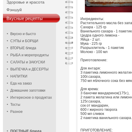
Здоровье и красота
Фэншуй
Вкусные рецепты
Ингредиенты:
Растительного масла без запах
Сахара - 125 гр
Ванильного сахара - 1 пакетик
Вкусно и бысто
Цедра одного лимона -
Яйца - 2 шт.
СУПЫ и БОРЩИ
Мука - 225 гр
Разрыхлитель - 1 пакетик
ВТОРЫЕ блюда
Молоко - 100 мл
РЫБА и морепродукты
Приготовление:
САЛАТЫ и ЗАКУСКИ
Для янтаря:
ВЫПЕЧКА и ДЕСЕРТЫ
3 пакетика лимонного желатин
НАПИТКИ
100г.сахара,
750 мл яблочного сока без мяк
Еда на заказ
Для крема:
Домашние заготовки
3 баночки мандаринок(175г.),
2 пакета желатина или лимонн
Интересное о продуктах
125г.сахара,
Тосты
сок от мандарин,
600 г жирного творога
Разное
500 мл сливок
2 пакетика ванильного сахара.
ПРИГОТОВЛЕНИЕ:
ПОСТНЫЕ блюда