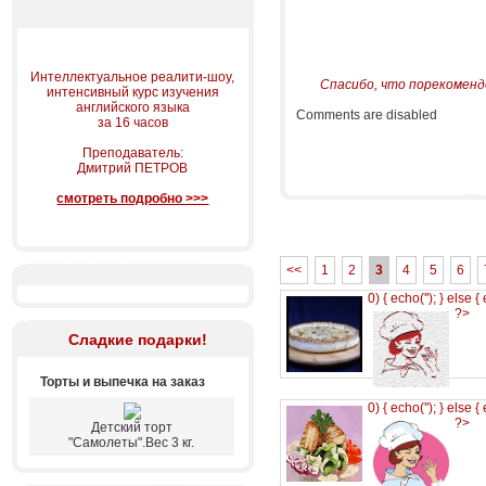
Интеллектуальное реалити-шоу,
Спасибо, что порекоменд
интенсивный курс изучения
английского языка
Comments are disabled
за 16 часов
Преподаватель:
Дмитрий ПЕТРОВ
смотреть подробно >>>
<<
1
2
3
4
5
6
0) { echo('
'); } else {
?>
Сладкие подарки!
Торты и выпечка на заказ
0) { echo('
'); } else {
?>
Детский торт
"Самолеты".Вес 3 кг.