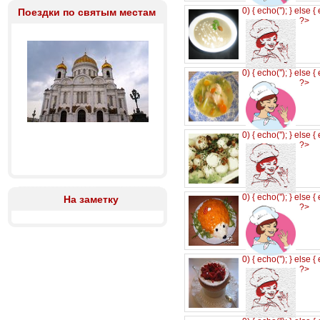
0) { echo('
'); } else {
Поездки по святым местам
?>
0) { echo('
'); } else {
?>
0) { echo('
'); } else {
?>
0) { echo('
'); } else {
На заметку
?>
0) { echo('
'); } else {
?>