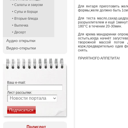
Салаты и закуски
Для янтаря приготовить жел
формы,желе должно быть 1см.т
Супы и борщи
Для теста масло,сахар,цедр
Вторые блюда
разрыхлителем и ещё 1минуту
Выпечка
180°C в течении 20-30мин.
Десерт
Для крема мандаринки опроки
остыть,когда начнёт загусте
Аудио открытки
творожной массой потом 
корж,предварительно одев фо
Видео-открытки
снять.
ПРИЯТНОГО АППЕТИТА!
Ваш e-mail:
Лист рассылки:
Полиглот