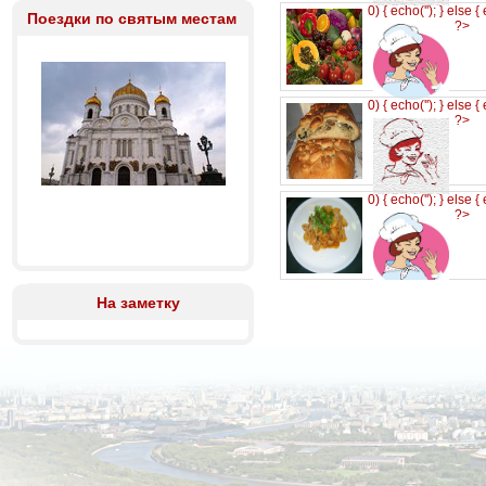
0) { echo('
'); } else {
Поездки по святым местам
?>
0) { echo('
'); } else {
?>
0) { echo('
'); } else {
?>
На заметку