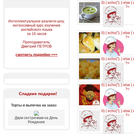
0) { echo('
'); } else {
?>
Интеллектуальное реалити-шоу,
интенсивный курс изучения
английского языка
0) { echo('
'); } else {
за 16 часов
?>
Преподаватель:
Дмитрий ПЕТРОВ
смотреть подробно >>>
0) { echo('
'); } else {
?>
0) { echo('
'); } else {
?>
Сладкие подарки!
Торты и выпечка на заказ
0) { echo('
'); } else {
?>
Двум сестричкам на День
Рождения