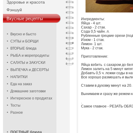
Здоровье и красота
Фэншуй
Вкусные рецепты
Ингредиенты:
Яйца - 4 шт.
Сахар - 2 стак.
Сода 0,5 чайн. л.
Вкусно и бысто
Рубленные грецкие орехи (под
Изюм - 1 стак.
СУПЫ и БОРЩИ
Лимон- 1 шт.
Мука - 2 стак.
ВТОРЫЕ блюда
РЫБА и морепродукты
Приготовление:
САЛАТЫ и ЗАКУСКИ
Яйца взбить с сахаром до бел
Лимон залить на 5 минут кипят
ВЫПЕЧКА и ДЕСЕРТЫ
Добавть 0,5 ч. ложки соды в 
НАПИТКИ
Все хорошо размешать и вылит
Еда на заказ
Ставим в духовку минут на 20
Домашние заготовки
Вынимаем и сразу же режем н
Интересное о продуктах
.
Тосты
Самое главное - РЕЗАТЬ ОБЯ
Разное
ПОСТНЫЕ блюда