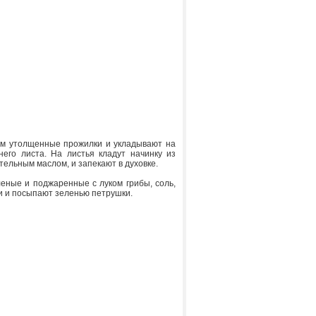
ом утолщенные прожилки и укладывают на
него листа. На листья кладут начинку из
тельным маслом, и запекают в духовке.
леные и поджаренные с луком грибы, соль,
ки и посыпают зеленью петрушки.