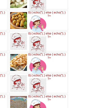
('
'); }
0) { echo('
'); } else { echo('
'); }
?>
('
'); }
0) { echo('
'); } else { echo('
'); }
?>
('
'); }
0) { echo('
'); } else { echo('
'); }
?>
('
'); }
0) { echo('
'); } else { echo('
'); }
?>
('
'); }
0) { echo('
'); } else { echo('
'); }
?>