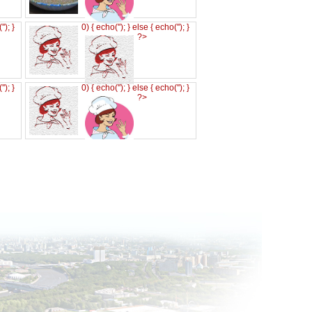
('
'); }
0) { echo('
'); } else { echo('
'); }
?>
('
'); }
0) { echo('
'); } else { echo('
'); }
?>