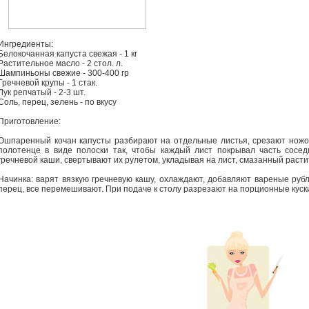
Ингредиенты:
Белокочанная капуста свежая - 1 кг
Растительное масло - 2 стол. л.
Шампиньоны свежие - 300-400 гр
Гречневой крупы - 1 стак.
Лук репчатый - 2-3 шт.
Соль, перец, зелень - по вкусу
Приготовление:
Ошпаренный кочан капусты разбирают на отдельные листья, срезают нож
полотенце в виде полоски так, чтобы каждый лист покрывал часть сосед
гречневой каши, свертывают их рулетом, укладывая на лист, смазанный расти
Начинка: варят вязкую гречневую кашу, охлаждают, добавляют вареные руб
перец, все перемешивают. При подаче к столу разрезают на порционные кус