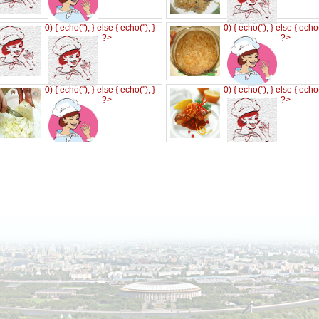
0) { echo('
'); } else { echo('
'); }
0) { echo('
'); } else { echo
?>
?>
0) { echo('
'); } else { echo('
'); }
0) { echo('
'); } else { echo
?>
?>