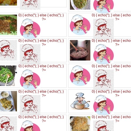
0) { echo('
'); } else { echo('
'); }
0) { echo('
'); } else { echo
?>
?>
0) { echo('
'); } else { echo('
'); }
0) { echo('
'); } else { echo
?>
?>
0) { echo('
'); } else { echo('
'); }
0) { echo('
'); } else { echo
?>
?>
0) { echo('
'); } else { echo('
'); }
0) { echo('
'); } else { echo
?>
?>
0) { echo('
'); } else { echo('
'); }
0) { echo('
'); } else { echo
?>
?>