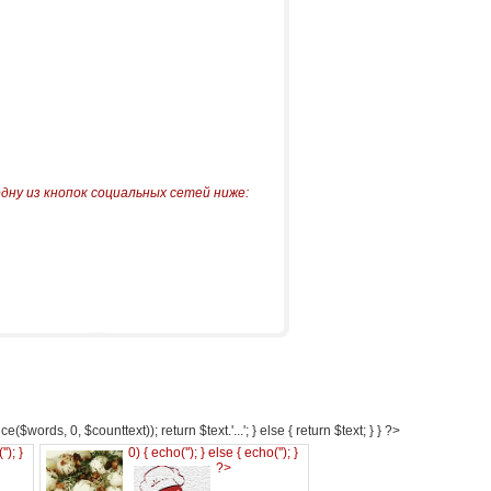
одну из кнопок социальных сетей ниже:
e($words, 0, $counttext)); return $text.'...'; } else { return $text; } } ?>
('
'); }
0) { echo('
'); } else { echo('
'); }
?>