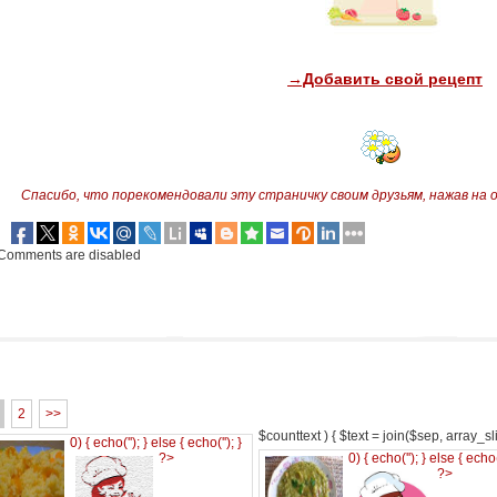
→Добавить свой рецепт
Спасибо, что порекомендовали эту страничку своим друзьям,
нажав на 
Comments are disabled
2
>>
$counttext ) { $text = join($sep, array_slic
0) { echo('
'); } else { echo('
'); }
?>
0) { echo('
'); } else { echo
?>