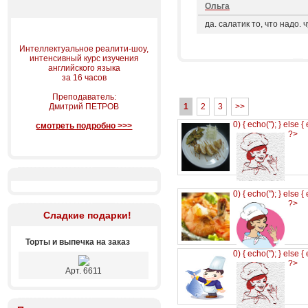
Ольга
да. салатик то, что надо
Интеллектуальное реалити-шоу,
интенсивный курс изучения
английского языка
за 16 часов
Преподаватель:
Дмитрий ПЕТРОВ
1
2
3
>>
0) { echo('
'); } else {
смотреть подробно >>>
?>
0) { echo('
'); } else {
?>
Сладкие подарки!
Торты и выпечка на заказ
0) { echo('
'); } else {
?>
Арт. 6611