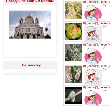
Поездки по святым местам
0) { echo('
'); } else {
?>
0) { echo('
'); } else {
?>
0) { echo('
'); } else {
?>
На заметку
0) { echo('
'); } else {
?>
0) { echo('
'); } else {
?>