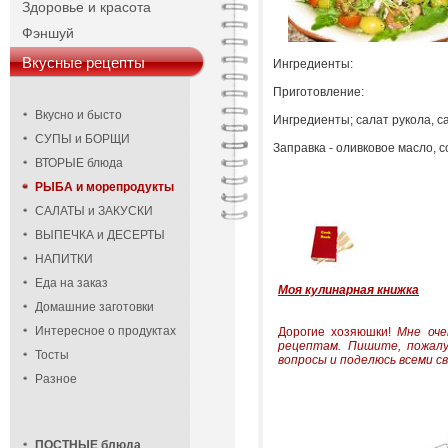
Здоровье и красота
Фэншуй
Вкусные рецепты
Ингредиенты:
Приготовление:
Вкусно и бысто
Ингредиенты; салат рукола, с
СУПЫ и БОРЩИ
Заправка - оливковое масло, с
ВТОРЫЕ блюда
РЫБА и морепродукты
САЛАТЫ и ЗАКУСКИ
ВЫПЕЧКА и ДЕСЕРТЫ
НАПИТКИ
Еда на заказ
Моя кулинарная книжка
Домашние заготовки
Интересное о продуктах
Дорогие хозяюшки!
Мне оче
рецептам.
Пишите, пожалу
Тосты
вопросы и поделюсь всеми св
Разное
ПОСТНЫЕ блюда