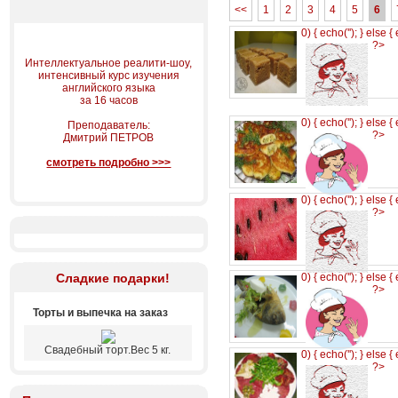
<<
1
2
3
4
5
6
0) { echo('
'); } else {
?>
Интеллектуальное реалити-шоу,
интенсивный курс изучения
английского языка
за 16 часов
0) { echo('
'); } else {
Преподаватель:
?>
Дмитрий ПЕТРОВ
смотреть подробно >>>
0) { echo('
'); } else {
?>
Сладкие подарки!
0) { echo('
'); } else {
?>
Торты и выпечка на заказ
Свадебный торт.Вес 5 кг.
0) { echo('
'); } else {
?>