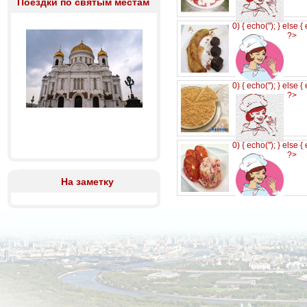
Поездки по святым местам
0) { echo('
'); } else {
?>
0) { echo('
'); } else {
?>
0) { echo('
'); } else {
?>
На заметку