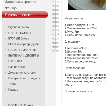
Здоровье и красота
Фэншуй
Вкусные рецепты
Ингредиенты:
1.Филе палтуса-170гр
Вкусно и бысто
2.Оливковое масло-20мл.
3.Мука-7гр
СУПЫ и БОРЩИ
4.Соль, перец-по вкусу.
ВТОРЫЕ блюда
Для рататуя:
РЫБА и морепродукты
1.Баклажан-30гр
САЛАТЫ и ЗАКУСКИ
2.Цукини-30р
3.Перец болгарский-30гр
ВЫПЕЧКА и ДЕСЕРТЫ
4.Оливковое масло-20мл
НАПИТКИ
5.Соль, перец-по вкусу.
Еда на заказ
Приготовление:
Домашние заготовки
1.Филе рыбы солим, перчим, п
2.готовим рататуй-на оливков
Интересное о продуктах
3.На тарелку кладем рыбу, р
Тосты
песто.
Разное
Приятного аппетита!
ПОСТНЫЕ блюда